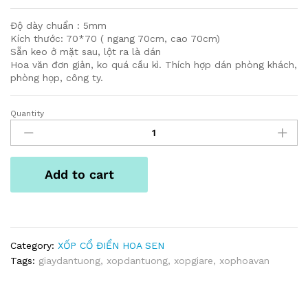
Độ dày chuẩn : 5mm
Kích thước: 70*70 ( ngang 70cm, cao 70cm)
Sẵn keo ở mặt sau, lột ra là dán
Hoa văn đơn giản, ko quá cầu kì. Thích hợp dán phòng khách,
phòng họp, công ty.
Quantity
XỐP
HOA
SEN
XÁM
Add to cart
quantity
Category:
XỐP CỔ ĐIỂN HOA SEN
Tags:
giaydantuong
,
xopdantuong
,
xopgiare
,
xophoavan