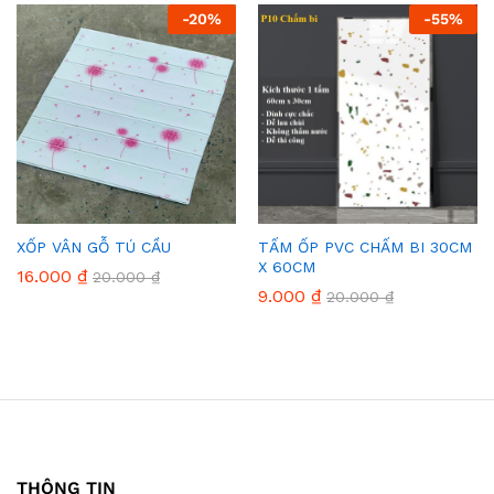
-
20
%
-
55
%
XỐP VÂN GỖ TÚ CẦU
TẤM ỐP PVC CHẤM BI 30CM
X 60CM
16.000
₫
20.000
₫
9.000
₫
20.000
₫
THÔNG TIN