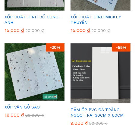
XỐP HOẠT HÌNH BỒ CÔNG
XỐP HOẠT HÌNH MICKEY
ANH
THUYỀN
15.000
₫
15.000
₫
20.000
₫
20.000
₫
-
20
%
-
55
%
XỐP VÂN GỖ SAO
TẤM ỐP PVC ĐÁ TRẮNG
16.000
₫
20.000
₫
NGỌC TRAI 30CM X 60CM
9.000
₫
20.000
₫