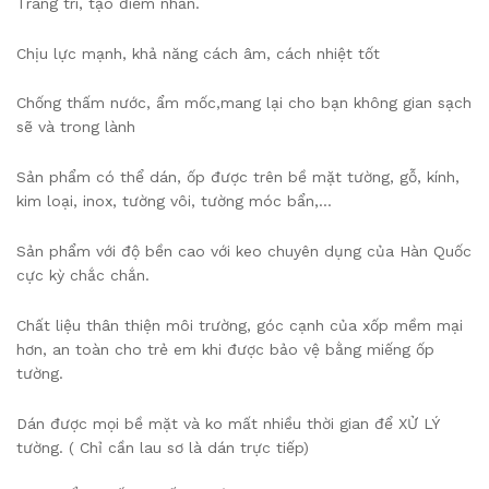
️Trang trí, tạo điểm nhấn.
️Chịu lực mạnh, khả năng cách âm, cách nhiệt tốt
️Chống thấm nước, ẩm mốc,mang lại cho bạn không gian sạch
sẽ và trong lành
️Sản phẩm có thể dán, ốp được trên bề mặt tường, gỗ, kính,
kim loại, inox, tường vôi, tường móc bẩn,…
️Sản phẩm với độ bền cao với keo chuyên dụng của Hàn Quốc
cực kỳ chắc chắn.
️Chất liệu thân thiện môi trường, góc cạnh của xốp mềm mại
hơn, an toàn cho trẻ em khi được bảo vệ bằng miếng ốp
tường.
️Dán được mọi bề mặt và ko mất nhiều thời gian để XỬ LÝ
tường. ( Chỉ cần lau sơ là dán trực tiếp)