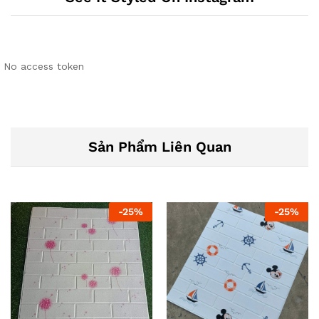
No access token
Sản Phẩm Liên Quan
-
25
%
-
25
%