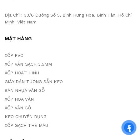
Địa Chỉ : 33/6 Đường Số 5, Bình Hưng Hòa, Bình Tân, Hồ Chí
Minh, Việt Nam
MẶT HÀNG
XỐP PVC
XỐP VÂN GẠCH 3.5MM
XỐP HOẠT HÌNH
GIẤY DÁN TƯỜNG SẴN KEO
SÀN NHỰA VÂN GỖ
XỐP HOA VĂN
XỐP VÂN GỖ
KEO CHUYÊN DỤNG
XỐP GẠCH THẺ MÀU