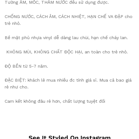
️Tường ẨM, MỐC, THẤM NƯỚC đều sử dụng được.
️CHỐNG NƯỚC, CÁCH ÂM, CÁCH NHIỆT, HẠN CHẾ VA ĐẬP cho
trẻ nhỏ.
️Bề mặt phủ nhựa vinyl dễ dàng lau chùi, hạn chế cháy lan.
️ KHÔNG MÙI, KHÔNG CHẤT ĐỘC HẠI, an toàn cho trẻ nhỏ.
️ĐỘ BỀN từ 5-7 năm.
ĐẶC BIỆT: khách lẻ mua nhiều đc tính giá sỉ. Mua cả bao giá
rẻ như cho.
Cam kết không đâu rẻ hơn, chất lượng tuyệt đối
See It Styled On Instagram