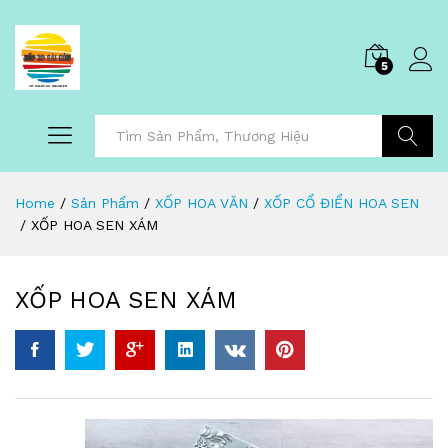
5
Tìm Kiếm
Home
/
Sản Phẩm
/
XỐP HOA VĂN
/
XỐP CỔ ĐIỂN HOA SEN
/
XỐP HOA SEN XÁM
XỐP HOA SEN XÁM