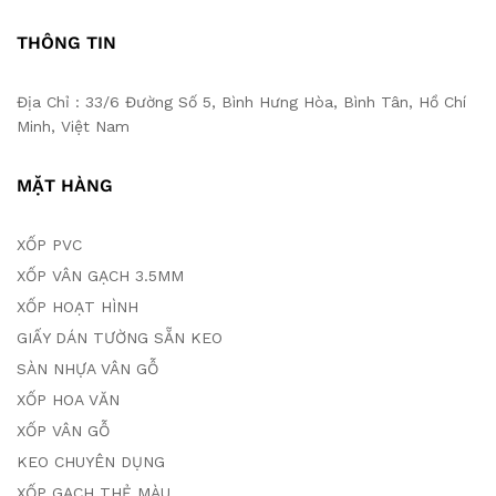
THÔNG TIN
Địa Chỉ : 33/6 Đường Số 5, Bình Hưng Hòa, Bình Tân, Hồ Chí
Minh, Việt Nam
MẶT HÀNG
XỐP PVC
XỐP VÂN GẠCH 3.5MM
XỐP HOẠT HÌNH
GIẤY DÁN TƯỜNG SẴN KEO
SÀN NHỰA VÂN GỖ
XỐP HOA VĂN
XỐP VÂN GỖ
KEO CHUYÊN DỤNG
XỐP GẠCH THẺ MÀU