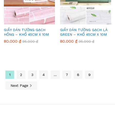
GIẤY DÁN TƯỜNG GẠCH
GIẤY DÁN TƯỜNG GẠCH LÁ
HỒNG – KHỔ 45CM X 10M
GREEN – KHỔ 45CM X 10M
80.000
₫
80.000
₫
95.000
₫
95.000
₫
1
2
3
4
…
7
8
9
Next Page