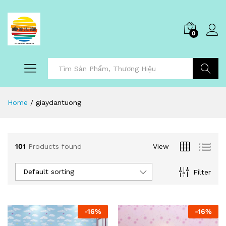
0
Tìm Kiếm
Home
/
giaydantuong
101
Products found
View
Default sorting
Filter
-
16
%
-
16
%