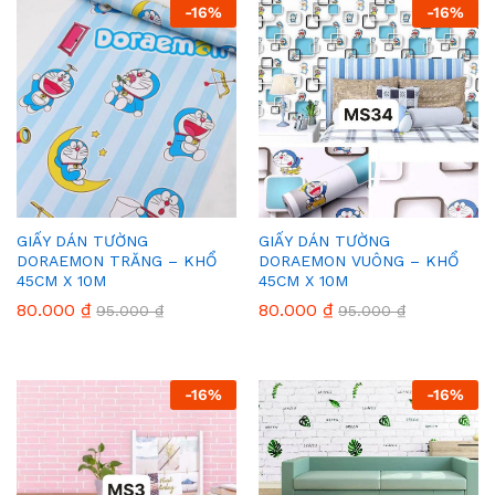
-
16
%
-
16
%
GIẤY DÁN TƯỜNG
GIẤY DÁN TƯỜNG
DORAEMON TRĂNG – KHỔ
DORAEMON VUÔNG – KHỔ
45CM X 10M
45CM X 10M
80.000
₫
80.000
₫
95.000
₫
95.000
₫
-
16
%
-
16
%