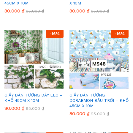
45CM X 10M
X 10M
80.000
₫
80.000
₫
95.000
₫
95.000
₫
-
16
%
-
16
%
GIẤY DÁN TƯỜNG DÂY LEO –
GIẤY DÁN TƯỜNG
KHỔ 45CM X 10M
DORAEMON BẦU TRỜI – KHỔ
45CM X 10M
80.000
₫
95.000
₫
80.000
₫
95.000
₫