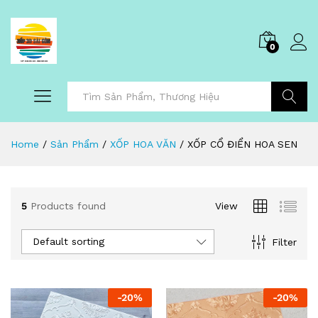
0
Tìm Kiếm
Home
/
Sản Phẩm
/
XỐP HOA VĂN
/
XỐP CỔ ĐIỂN HOA SEN
5
Products found
View
Default sorting
Filter
-
20
%
-
20
%