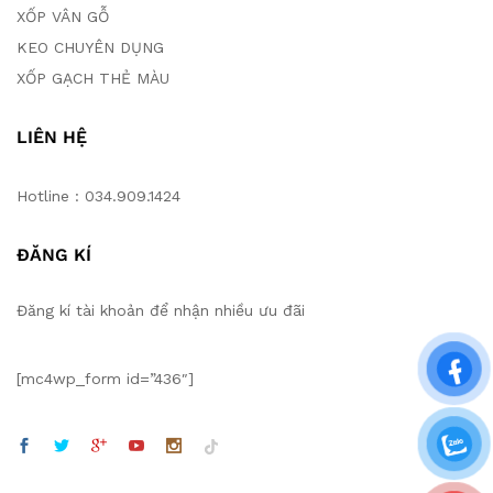
XỐP VÂN GỖ
KEO CHUYÊN DỤNG
XỐP GẠCH THẺ MÀU
LIÊN HỆ
Hotline : 034.909.1424
ĐĂNG KÍ
Đăng kí tài khoản để nhận nhiều ưu đãi
[mc4wp_form id=”436″]