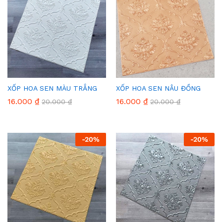
XỐP HOA SEN MÀU TRẮNG
XỐP HOA SEN NÂU ĐỒNG
16.000
₫
16.000
₫
20.000
₫
20.000
₫
-
20
%
-
20
%