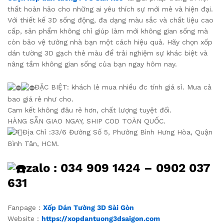
thất hoàn hảo cho những ai yêu thích sự mới mẻ và hiện đại.
Với thiết kế 3D sống động, đa dạng màu sắc và chất liệu cao
cấp, sản phẩm không chỉ giúp làm mới không gian sống mà
còn bảo vệ tường nhà bạn một cách hiệu quả. Hãy chọn xốp
dán tường 3D gạch thẻ màu để trải nghiệm sự khác biệt và
nâng tầm không gian sống của bạn ngay hôm nay.
ĐẶC BIỆT: khách lẻ mua nhiều đc tính giá sỉ. Mua cả
bao giá rẻ như cho.
Cam kết không đâu rẻ hơn, chất lượng tuyệt đối.
HÀNG SẴN GIAO NGAY, SHIP COD TOÀN QUỐC.
Địa Chỉ :33/6 Đường Số 5, Phường Bình Hưng Hòa, Quận
Bình Tân, HCM.
zalo :
034 909 1424 – 0902 037
631
Fanpage :
Xốp Dán Tường 3D Sài Gòn
Website :
https://xopdantuong3dsaigon.com