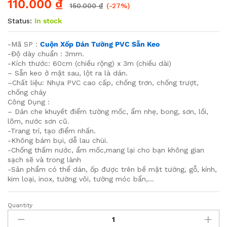
110.000
₫
150.000
₫
(-27%)
Status:
In stock
-Mã SP :
Cuộn Xốp Dán Tường PVC Sẵn Keo
-Độ dày chuẩn : 3mm.
-Kích thước: 60cm (chiều rộng) x 3m (chiều dài)
– Sẵn keo ở mặt sau, lột ra là dán.
–Chất liệu: Nhựa PVC cao cấp, chống trơn, chống trượt,
chống cháy
Công Dụng :
– ️Dán che khuyết điểm tường mốc, ẩm nhẹ, bong, sơn, lồi,
lõm, nước sơn cũ.
-️Trang trí, tạo điểm nhấn.
️-Không bám bụi, dễ lau chùi.
️-Chống thấm nước, ẩm mốc,mang lại cho bạn không gian
sạch sẽ và trong lành
-️Sản phẩm có thể dán, ốp được trên bề mặt tường, gỗ, kính,
kim loại, inox, tường vôi, tường móc bẩn,…
Quantity
Xốp
Cuộn