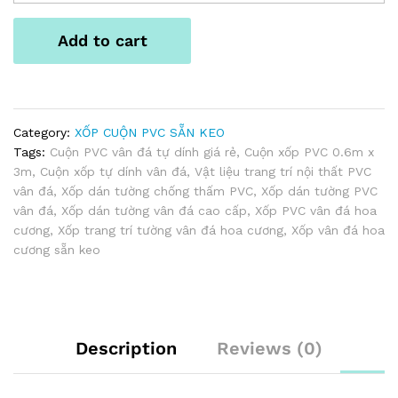
Dán
Tường
Add to cart
PVC
Sẵn
Keo
0.6m
x
Category:
XỐP CUỘN PVC SẴN KEO
3m
Tags:
Cuộn PVC vân đá tự dính giá rẻ
,
Cuộn xốp PVC 0.6m x
Đá
3m
,
Cuộn xốp tự dính vân đá
,
Vật liệu trang trí nội thất PVC
Cẩm
vân đá
,
Xốp dán tường chống thấm PVC
,
Xốp dán tường PVC
Thạch
vân đá
,
Xốp dán tường vân đá cao cấp
,
Xốp PVC vân đá hoa
Vàng
cương
,
Xốp trang trí tường vân đá hoa cương
,
Xốp vân đá hoa
quantity
cương sẵn keo
Description
Reviews (0)