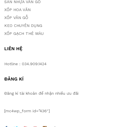
SÀN NHỰA VÂN GỖ
XỐP HOA VĂN
XỐP VÂN GỖ
KEO CHUYÊN DỤNG
XỐP GẠCH THẺ MÀU
LIÊN HỆ
Hotline : 034.909.1424
ĐĂNG KÍ
Đăng kí tài khoản để nhận nhiều ưu đãi
[mc4wp_form id=”436″]