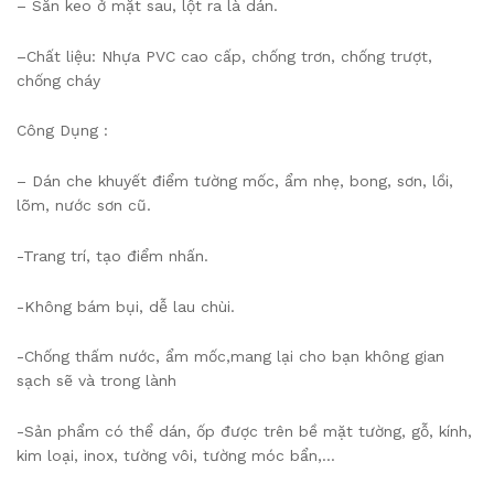
– Sẵn keo ở mặt sau, lột ra là dán.
–Chất liệu: Nhựa PVC cao cấp, chống trơn, chống trượt,
chống cháy
Công Dụng :
– ️Dán che khuyết điểm tường mốc, ẩm nhẹ, bong, sơn, lồi,
lõm, nước sơn cũ.
-️Trang trí, tạo điểm nhấn.
️-Không bám bụi, dễ lau chùi.
️-Chống thấm nước, ẩm mốc,mang lại cho bạn không gian
sạch sẽ và trong lành
-️Sản phẩm có thể dán, ốp được trên bề mặt tường, gỗ, kính,
kim loại, inox, tường vôi, tường móc bẩn,…