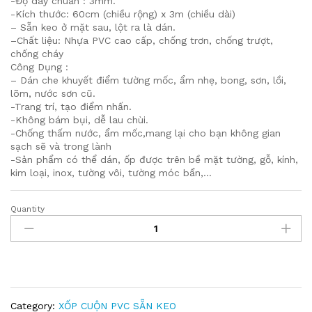
-Độ dày chuẩn : 3mm.
-Kích thước: 60cm (chiều rộng) x 3m (chiều dài)
– Sẵn keo ở mặt sau, lột ra là dán.
–Chất liệu: Nhựa PVC cao cấp, chống trơn, chống trượt,
chống cháy
Công Dụng :
– ️Dán che khuyết điểm tường mốc, ẩm nhẹ, bong, sơn, lồi,
lõm, nước sơn cũ.
-️Trang trí, tạo điểm nhấn.
️-Không bám bụi, dễ lau chùi.
️-Chống thấm nước, ẩm mốc,mang lại cho bạn không gian
sạch sẽ và trong lành
-️Sản phẩm có thể dán, ốp được trên bề mặt tường, gỗ, kính,
kim loại, inox, tường vôi, tường móc bẩn,…
Quantity
Xốp
Cuộn
Dán
Tường
PVC
Sẵn
Keo
Category:
XỐP CUỘN PVC SẴN KEO