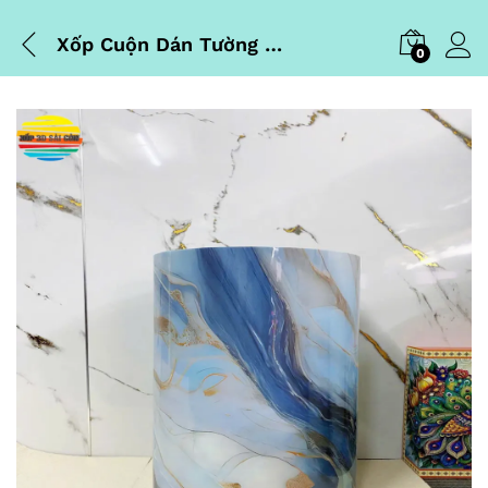
Xốp Cuộn Dán Tường PVC Sẵn Keo 0.6m x 3m Đá Cẩm Thạch Xanh Biển
0