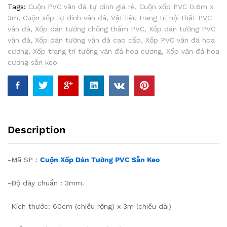
0.6m
Tags:
Cuộn PVC vân đá tự dính giá rẻ
,
Cuộn xốp PVC 0.6m x
x
3m
,
Cuộn xốp tự dính vân đá
,
Vật liệu trang trí nội thất PVC
3m
vân đá
,
Xốp dán tường chống thấm PVC
,
Xốp dán tường PVC
Đá
vân đá
,
Xốp dán tường vân đá cao cấp
,
Xốp PVC vân đá hoa
Cẩm
cương
,
Xốp trang trí tường vân đá hoa cương
,
Xốp vân đá hoa
Thạch
cương sẵn keo
Xanh
Biển
quantity
Description
-Mã SP :
Cuộn Xốp Dán Tường PVC Sẵn Keo
-Độ dày chuẩn : 3mm.
-Kích thước: 60cm (chiều rộng) x 3m (chiều dài)