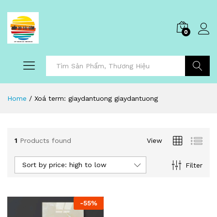
0
Tìm Kiếm
Home
/
Xoá term: giaydantuong giaydantuong
1
Products found
View
Sort by price: high to low
Filter
-
55
%