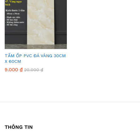
TẤM ỐP PVC ĐÁ VÀNG 30CM
X 60CM
9.000
₫
20.000
₫
THÔNG TIN