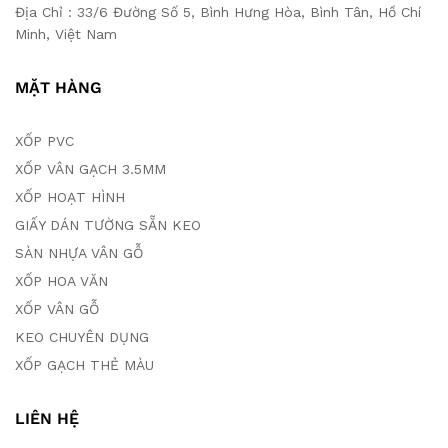
Địa Chỉ : 33/6 Đường Số 5, Bình Hưng Hòa, Bình Tân, Hồ Chí
Minh, Việt Nam
MẶT HÀNG
XỐP PVC
XỐP VÂN GẠCH 3.5MM
XỐP HOẠT HÌNH
GIẤY DÁN TƯỜNG SẴN KEO
SÀN NHỰA VÂN GỖ
XỐP HOA VĂN
XỐP VÂN GỖ
KEO CHUYÊN DỤNG
XỐP GẠCH THẺ MÀU
LIÊN HỆ