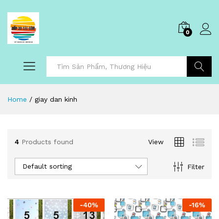
0
Tìm Kiếm
Home
/
giay dan kinh
4
Products found
View
Default sorting
Filter
-
40
%
-
16
%