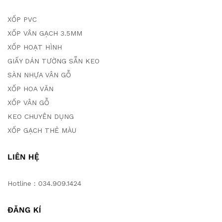
XỐP PVC
XỐP VÂN GẠCH 3.5MM
XỐP HOẠT HÌNH
GIẤY DÁN TƯỜNG SẴN KEO
SÀN NHỰA VÂN GỖ
XỐP HOA VĂN
XỐP VÂN GỖ
KEO CHUYÊN DỤNG
XỐP GẠCH THẺ MÀU
LIÊN HỆ
Hotline : 034.909.1424
ĐĂNG KÍ