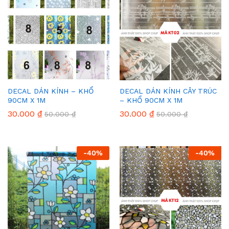
DECAL DÁN KÍNH – KHỔ
DECAL DÁN KÍNH CÂY TRÚC
90CM X 1M
– KHỔ 90CM X 1M
30.000
₫
30.000
₫
50.000
₫
50.000
₫
-
40
%
-
40
%