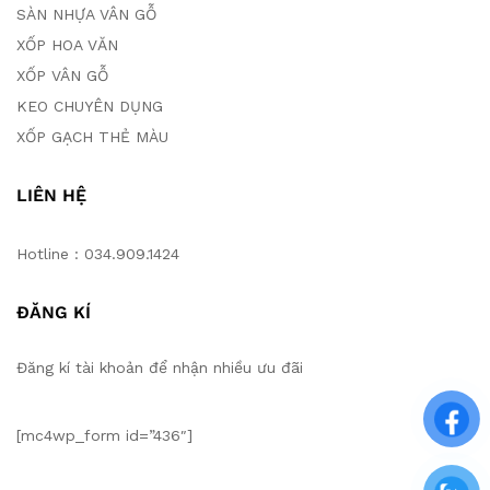
SÀN NHỰA VÂN GỖ
XỐP HOA VĂN
XỐP VÂN GỖ
KEO CHUYÊN DỤNG
XỐP GẠCH THẺ MÀU
LIÊN HỆ
Hotline : 034.909.1424
ĐĂNG KÍ
Đăng kí tài khoản để nhận nhiều ưu đãi
[mc4wp_form id=”436″]