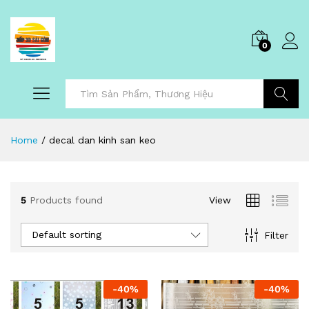
0
Tìm Kiếm
Home
/
decal dan kinh san keo
5
Products found
View
Default sorting
Filter
-
40
%
-
40
%