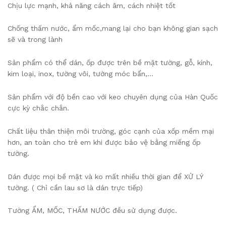
️Chịu lực mạnh, khả năng cách âm, cách nhiệt tốt
️Chống thấm nước, ẩm mốc,mang lại cho bạn không gian sạch
sẽ và trong lành
️Sản phẩm có thể dán, ốp được trên bề mặt tường, gỗ, kính,
kim loại, inox, tường vôi, tường móc bẩn,…
️Sản phẩm với độ bền cao với keo chuyên dụng của Hàn Quốc
cực kỳ chắc chắn.
️Chất liệu thân thiện môi trường, góc cạnh của xốp mềm mại
hơn, an toàn cho trẻ em khi được bảo vệ bằng miếng ốp
tường.
️Dán được mọi bề mặt và ko mất nhiều thời gian để XỬ LÝ
tường. ( Chỉ cần lau sơ là dán trực tiếp)
️Tường ẨM, MỐC, THẤM NƯỚC đều sử dụng được.