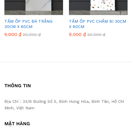
TẤM ỐP PVC ĐÁ TRẮNG
TẤM ỐP PVC CHẤM BI 30CM
30CM X 60CM
X 60CM
9.000
₫
9.000
₫
20.000
₫
20.000
₫
THÔNG TIN
Địa Chỉ : 33/6 Đường Số 5, Bình Hưng Hòa, Bình Tân, Hồ Chí
Minh, Việt Nam
MẶT HÀNG