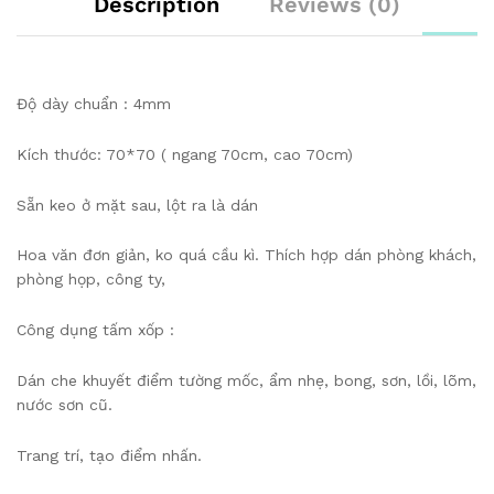
Description
Reviews (0)
Độ dày chuẩn : 4mm
Kích thước: 70*70 ( ngang 70cm, cao 70cm)
Sẵn keo ở mặt sau, lột ra là dán
Hoa văn đơn giản, ko quá cầu kì. Thích hợp dán phòng khách,
phòng họp, công ty,
Công dụng tấm xốp :
️Dán che khuyết điểm tường mốc, ẩm nhẹ, bong, sơn, lồi, lõm,
nước sơn cũ.
️Trang trí, tạo điểm nhấn.