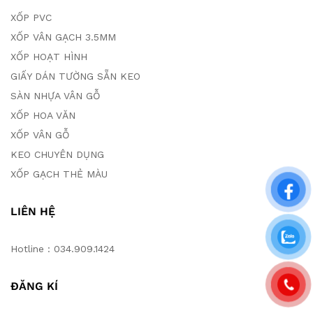
XỐP PVC
XỐP VÂN GẠCH 3.5MM
XỐP HOẠT HÌNH
GIẤY DÁN TƯỜNG SẴN KEO
SÀN NHỰA VÂN GỖ
XỐP HOA VĂN
XỐP VÂN GỖ
KEO CHUYÊN DỤNG
XỐP GẠCH THẺ MÀU
LIÊN HỆ
Hotline : 034.909.1424
ĐĂNG KÍ