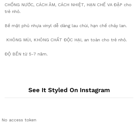
️CHỐNG NƯỚC, CÁCH ÂM, CÁCH NHIỆT, HẠN CHẾ VA ĐẬP cho
trẻ nhỏ.
️Bề mặt phủ nhựa vinyl dễ dàng lau chùi, hạn chế cháy lan.
️ KHÔNG MÙI, KHÔNG CHẤT ĐỘC HẠI, an toàn cho trẻ nhỏ.
️ĐỘ BỀN từ 5-7 năm.
See It Styled On Instagram
No access token