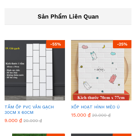
Sản Phẩm Liên Quan
-
55
%
-
25
%
TẤM ỐP PVC VÂN GẠCH
XỐP HOẠT HÌNH MÈO Ú
30CM X 60CM
15.000
₫
20.000
₫
9.000
₫
20.000
₫