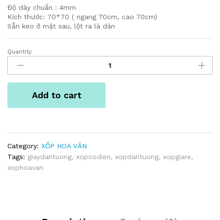
Độ dày chuẩn : 4mm
Kích thước: 70*70 ( ngang 70cm, cao 70cm)
Sẵn keo ở mặt sau, lột ra là dán
Quantity
XỐP
TÂN
CỔ
ĐIỂN
Add to cart
quantity
Category:
XỐP HOA VĂN
Tags:
giaydantuong
,
xopcodien
,
xopdantuong
,
xopgiare
,
xophoavan