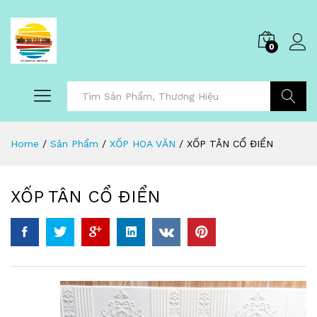
0
Tìm Kiếm
Home
/
Sản Phẩm
/
XỐP HOA VĂN
/
XỐP TÂN CỔ ĐIỂN
XỐP TÂN CỔ ĐIỂN