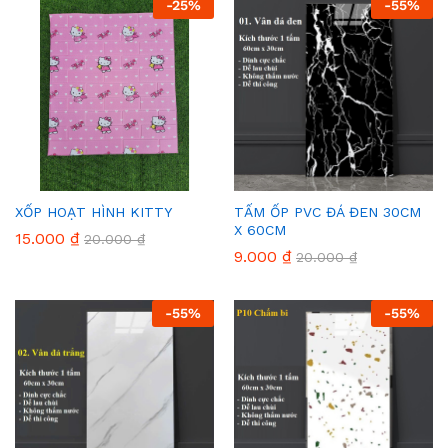
-
25
%
-
55
%
XỐP HOẠT HÌNH KITTY
TẤM ỐP PVC ĐÁ ĐEN 30CM
X 60CM
15.000
₫
20.000
₫
9.000
₫
20.000
₫
-
55
%
-
55
%