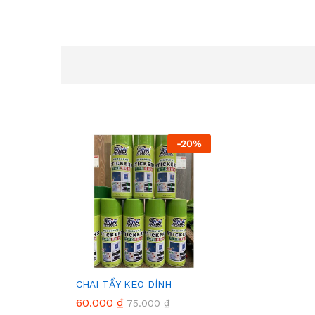
-
20
%
CHAI TẨY KEO DÍNH
60.000
₫
75.000
₫