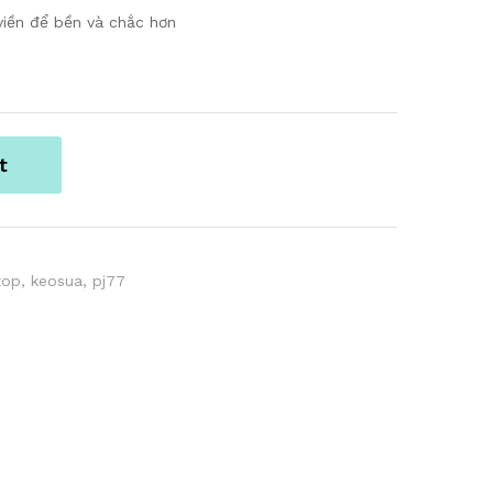
iền để bền và chắc hơn
t
xop
,
keosua
,
pj77