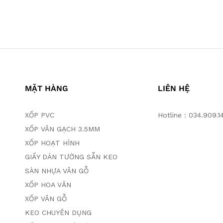
MẶT HÀNG
LIÊN HỆ
XỐP PVC
Hotline : 034.909.1
XỐP VÂN GẠCH 3.5MM
XỐP HOẠT HÌNH
GIẤY DÁN TƯỜNG SẴN KEO
SÀN NHỰA VÂN GỖ
XỐP HOA VĂN
XỐP VÂN GỖ
KEO CHUYÊN DỤNG