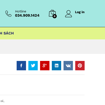
Hotline
Log in
034.909.1424
0
H SÁCH
al,