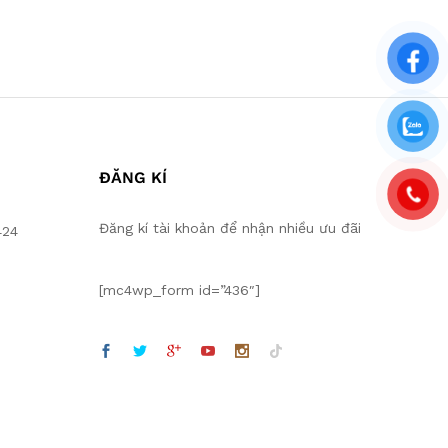
ĐĂNG KÍ
Đăng kí tài khoản để nhận nhiều ưu đãi
424
[mc4wp_form id=”436″]