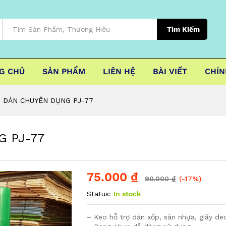
Tìm Kiếm
G CHỦ
SẢN PHẨM
LIÊN HỆ
BÀI VIẾT
CHÍN
 DÁN CHUYÊN DỤNG PJ-77
 PJ-77
75.000
₫
90.000
₫
(-17%)
Status:
In stock
– Keo hỗ trợ dán xốp, sàn nhựa, giấy dec