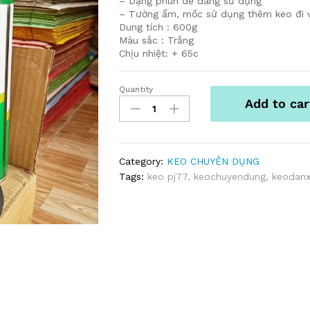
– Dạng phun dễ dàng sử dụng
– Tường ẩm, mốc sử dụng thêm keo đi v
Dung tích : 600g
Màu sắc : Trắng
Chịu nhiệt: + 65c
Quantity
KEO
Add to car
PHUN
DÁN
CHUYÊN
DỤNG
Category:
KEO CHUYÊN DỤNG
PJ-
Tags:
keo pj77
,
keochuyendung
,
keodan
77
quantity