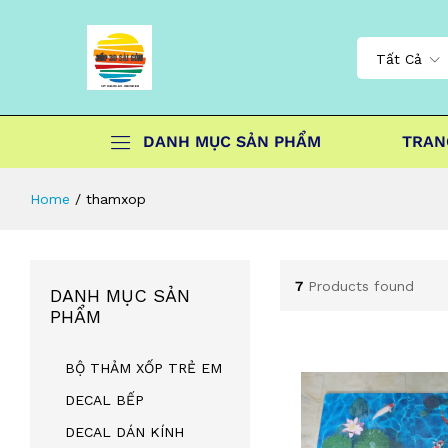
Tất Cả
DANH MỤC SẢN PHẨM
TRAN
Home
/
thamxop
7
Products found
DANH MỤC SẢN
PHẨM
BỘ THẢM XỐP TRẺ EM
DECAL BẾP
DECAL DÁN KÍNH