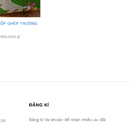
XỐP GHÉP TRƯỜNG
150.000
150.000
₫
₫
ĐĂNG KÍ
Đăng kí tài khoản để nhận nhiều ưu đãi
424