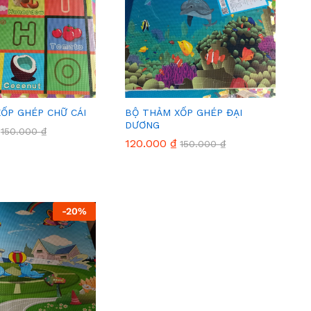
ỐP GHÉP CHỮ CÁI
BỘ THẢM XỐP GHÉP ĐẠI
DƯƠNG
150.000
150.000
₫
₫
120.000
120.000
₫
₫
150.000
150.000
₫
₫
-
20
%