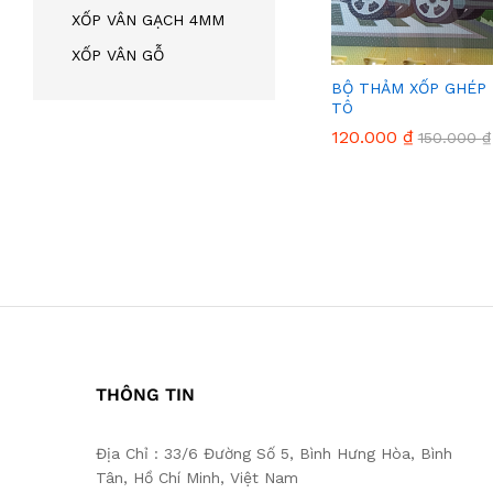
XỐP VÂN GẠCH 4MM
XỐP VÂN GỖ
BỘ THẢM XỐP GHÉP K
TÔ
120.000
120.000
₫
₫
150.000
150.000
₫
₫
THÔNG TIN
Địa Chỉ : 33/6 Đường Số 5, Bình Hưng Hòa, Bình
Tân, Hồ Chí Minh, Việt Nam