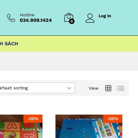
Hotline
Log in
034.909.1424
0
H SÁCH
efault sorting
View
-
20
%
-
20
%