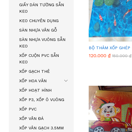
GIẤY DÁN TƯỜNG SẴN
KEO
KEO CHUYÊN DỤNG
SÀN NHỰA VÂN GỖ
SÀN NHỰA VUÔNG SẴN
KEO
BỘ THẢM XỐP GHÉP 
120.000
120.000
₫
₫
XỐP CUỘN PVC SẴN
150.000
150.000
₫
₫
KEO
XỐP GẠCH THẺ
XỐP HOA VĂN
XỐP HOẠT HÌNH
XỐP P3, XỐP Ô VUÔNG
XỐP PVC
XỐP VÂN ĐÁ
XỐP VÂN GẠCH 3.5MM