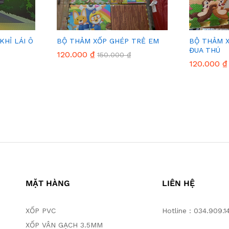
HỈ LÁI Ô
BỘ THẢM XỐP GHÉP TRẺ EM
BỘ THẢM 
ĐUA THÚ
120.000
120.000
₫
₫
150.000
150.000
₫
₫
120.000
120.000
₫
₫
MẶT HÀNG
LIÊN HỆ
XỐP PVC
Hotline : 034.909.1
XỐP VÂN GẠCH 3.5MM