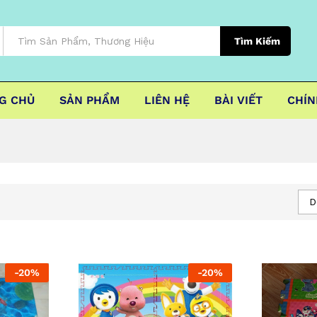
Tìm Kiếm
G CHỦ
SẢN PHẨM
LIÊN HỆ
BÀI VIẾT
CHÍN
D
-
20
%
-
20
%